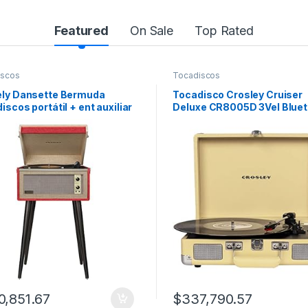
Featured
On Sale
Top Rated
iscos
Tocadiscos
ely Dansette Bermuda
Tocadisco Crosley Cruiser
iscos portátil + ent auxiliar
Deluxe CR8005D 3Vel Bluet
Amarillo
0,851.67
$
337,790.57