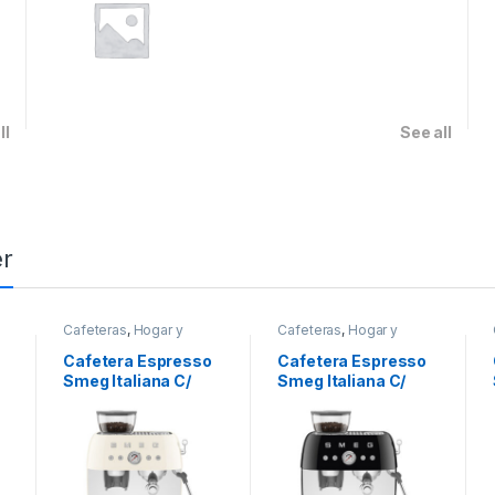
ll
See all
r
Cafeteras
,
Hogar y
Cafeteras
,
Hogar y
cocina
cocina
Cafetera Espresso
Cafetera Espresso
Smeg Italiana C/
Smeg Italiana C/
Molinillo 220 Volts
Molinillo 220 Volts
Crema
Negro