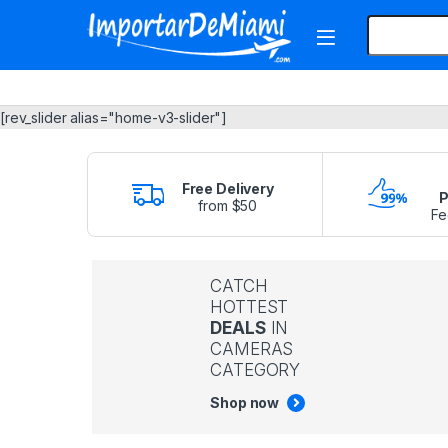
Skip to navigation
Skip to content
Search for:
[rev_slider alias="home-v3-slider"]
Free Delivery
P
from $50
Fe
CATCH
HOTTEST
DEALS
IN
CAMERAS
CATEGORY
Shop now