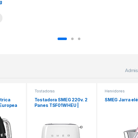
g
Admis
Tostadoras
Hervidores
trica
Tostadora SMEG 220v. 2
SMEG Jarra elé
 Europea
Panes TSF01WHEU |
Blanco