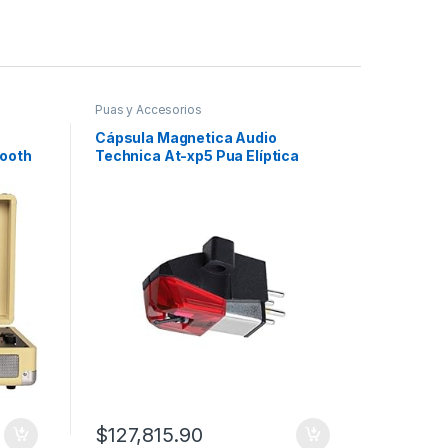
Puas y Accesorios
Radio y Tv
Cápsula Magnetica Audio
Radio O
ooth
Technica At-xp5 Pua Elíptica
WiFi FM 
In/Out
$
127,815.90
$
306,