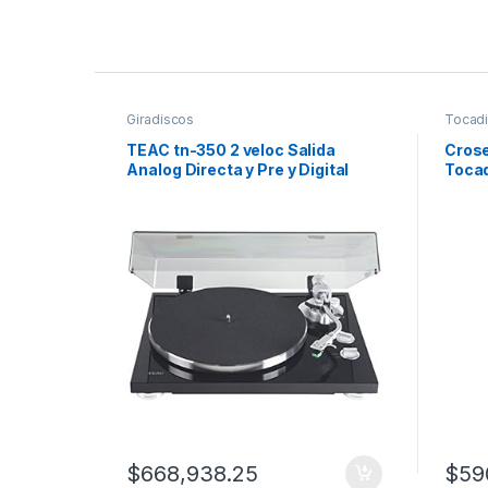
P
r
Giradiscos
Tocad
o
TEAC tn-350 2 veloc Salida
Cros
Analog Directa y Pre y Digital
Tocad
d
USB
u
c
t
C
a
r
$
668,938.25
$
59
o