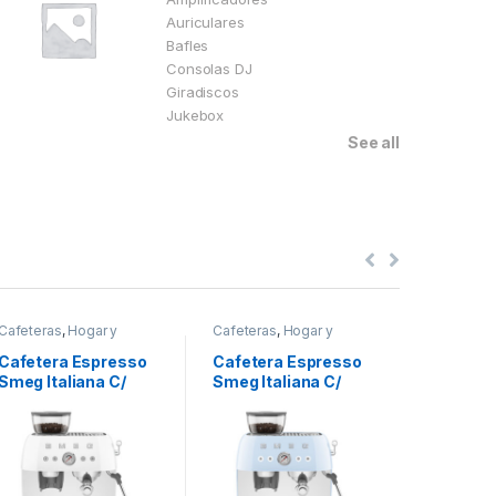
Auriculares
Bafles
Consolas DJ
Giradiscos
Jukebox
See all
Cafeteras
,
Hogar y
Cafeteras
,
Hogar y
Cafeteras
cocina
cocina
cocina
Cafetera Espresso
Cafetera Espresso
Cafeter
Smeg Italiana C/
Smeg Italiana C/
Smeg Ita
Molinillo 220 Volts
Molinillo 220 Volts
Molinillo
Blanco
Celeste
Rojo