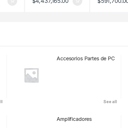
$
591,700.0
$
4,437,165.00
Accesorios Partes de PC
ll
See all
Amplificadores