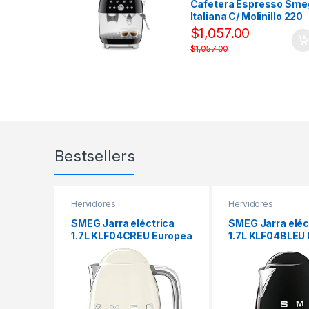
Cafetera Espresso Sme
Italiana C/ Molinillo 220
Volts Negro
$
1,057.00
$
1,057.00
Bestsellers
Hervidores
Hervidores
SMEG Jarra eléctrica
SMEG Jarra eléc
1.7L KLF04CREU Europea
1.7L KLF04BLEU
220v | Crema
220v | Negro