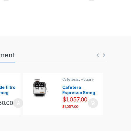
nment
Cafeteras
,
Hogar y
cocina
e filtro
Cafetera
Smeg
Espresso Smeg
EU
Italiana C/
$
1,057.00
50.00
GRO
Molinillo 220
$
1,057.00
Volts Negro