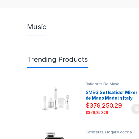
s
C
Music
a
r
o
Trending Products
u
s
Batidoras De Mano
e
SMEG Set Batidor Mixer
de Mano Made in Italy
220 Volts Blanco
l
$
379,250.29
$
379,250.29
Cafeteras
,
Hogar y cocina