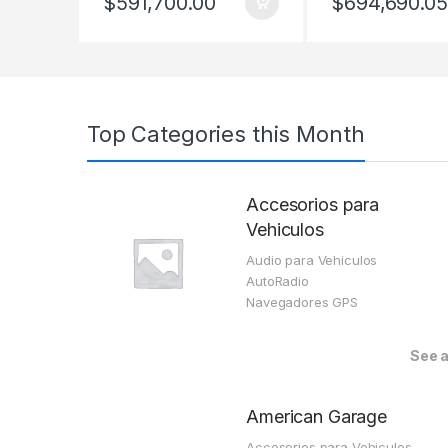
$
591,700.00
$
694,690.05
Top Categories this Month
Accesorios para
Vehiculos
Audio para Vehiculos
AutoRadio
Navegadores GPS
See a
American Garage
Accesorios para Vehiculos