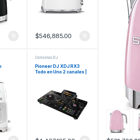
$
546,885.00
Consolas DJ
o
Pioneer DJ XDJ RX3
Todo en Uno 2 canales |
lanco
Pantalla Táctil 7″