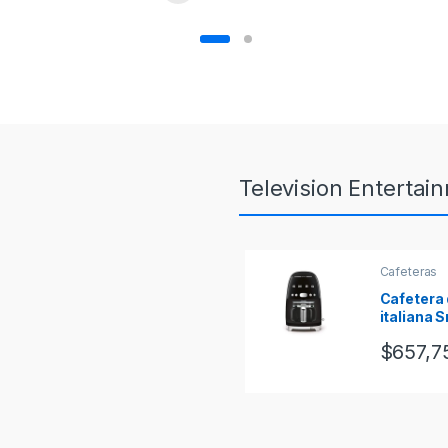
Television Entertai
Cafeteras
Cafetera d
italiana 
DCF02BL
$
657,7
220v. NE