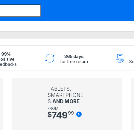
99%
365 days
ositive
for free return
Se
edbacks
TABLETS,
SMARTPHONE
S
AND MORE
FROM
749
$
99