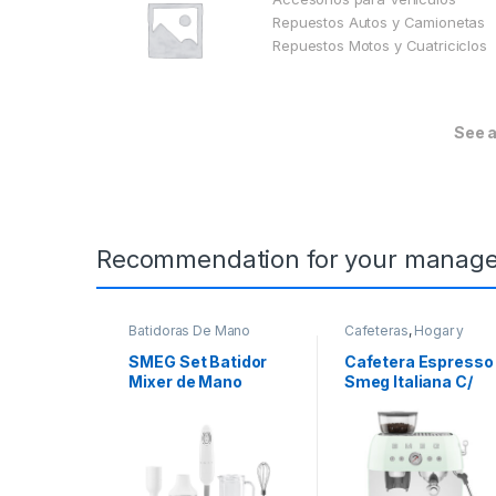
Repuestos Autos y Camionetas
Repuestos Motos y Cuatriciclos
See a
Recommendation for your manage
Batidoras De Mano
Cafeteras
,
Hogar y
cocina
SMEG Set Batidor
Cafetera Espresso
Mixer de Mano
Smeg Italiana C/
Made in Italy 220
Molinillo 220 Volts
Volts Blanco
Verde