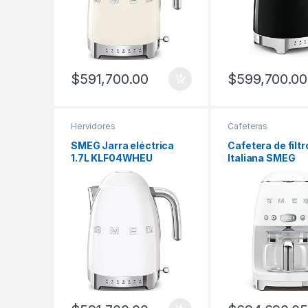
$
591,700.00
$
599,700.00
Hervidores
Cafeteras
SMEG Jarra eléctrica
Cafetera de filtr
1.7L KLF04WHEU
Italiana SMEG
Europea 220v | Blanco
DCF02WHEU | B