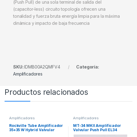
(Push Pull) de una sola terminal de salida del
(capacitor-less) circuito topología ofrecen una
tonalidad y fuerza bruta energía limpia para la máxima
dinámica y impacto de baja frecuencia
SKU:
IDMB00A2QMFV4
Categoría:
Amplificadores
Productos relacionados
Amplificadores
Amplificadores
Rockville Tube Amplificador
MT-34 MKII Amplificador
35+35 W Hybrid Valvular
Valvular Push Pull EL34
Bluetooth
Triode Hi-FI Clase A