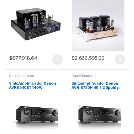
$
677,918.64
$
2,660,595.00
Amplificadores
Amplificadores
SintoAmplificador Denon
Sintoamplificador Denon
AVRS 540BT 140W
AVR-S750H 4K 7.2 Spotify,
TuneIn, Deezer,