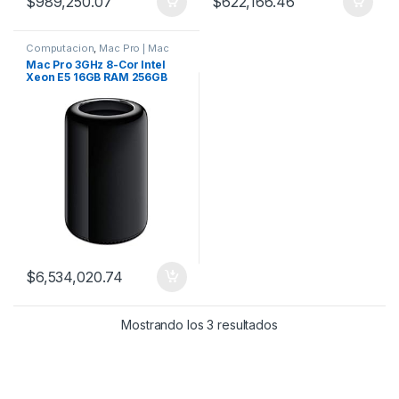
$
989,250.07
$
622,166.46
Computacion
,
Mac Pro | Mac
Mini
Mac Pro 3GHz 8-Cor Intel
Xeon E5 16GB RAM 256GB
SSD
$
6,534,020.74
Mostrando los 3 resultados