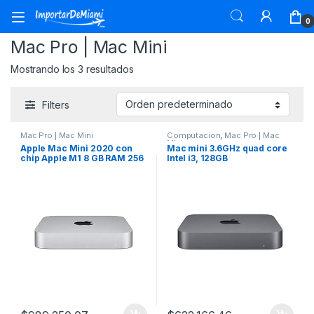
Skip to navigation
Skip to content
0
Mac Pro | Mac Mini
Mostrando los 3 resultados
Filters
Mac Pro | Mac Mini
Computacion
,
Mac Pro | Mac
Mini
Apple Mac Mini 2020 con
Mac mini 3.6GHz quad core
chip Apple M1 8 GB RAM 256
Intel i3, 128GB
GB SSD