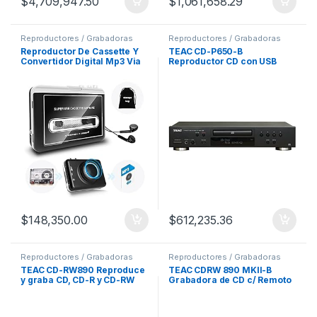
$
4,709,947.50
$
1,061,658.29
Reproductores / Grabadoras
Reproductores / Grabadoras
Reproductor De Cassette Y
TEAC CD-P650-B
Convertidor Digital Mp3 Via
Reproductor CD con USB
Usb
compatible iPod
$
148,350.00
$
612,235.36
Reproductores / Grabadoras
Reproductores / Grabadoras
TEAC CD-RW890 Reproduce
TEAC CDRW 890 MKII-B
y graba CD, CD-R y CD-RW
Grabadora de CD c/ Remoto
Con Remomoto