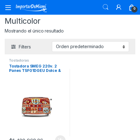
Skip to navigation
Skip to content
0
Multicolor
Mostrando el único resultado
Filters
Tostadoras
Tostadora SMEG 220v. 2
Panes TSF01DGEU Dolce &
Gabbana