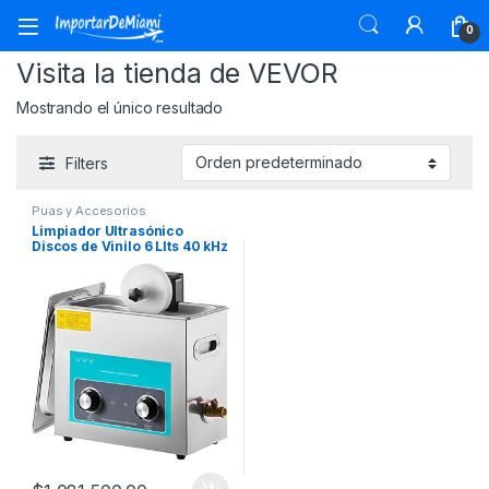
Skip to navigation
Skip to content
0
Visita la tienda de VEVOR
Mostrando el único resultado
Filters
Puas y Accesorios
Limpiador Ultrasónico
Discos de Vinilo 6 Llts 40 kHz