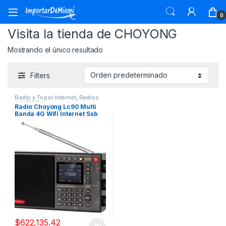
Skip to navigation
Skip to content
0
Visita la tienda de CHOYONG
Mostrando el único resultado
Filters
Radio y Tv por Internet
,
Radios
AM/FM/SW
Radio Choyong Lc90 Multi
Banda 4G Wifi Internet Ssb
Onda Corta Bluetooth
$
622,135.42