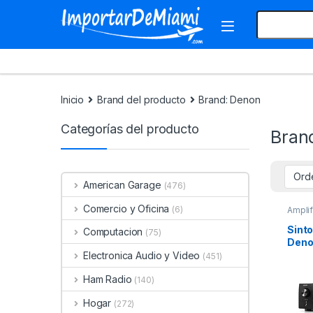
Skip to navigation
Skip to content
Search for:
Inicio
Brand del producto
Brand: Denon
Categorías del producto
Bran
American Garage
(476)
Comercio y Oficina
(6)
Ampli
Sint
Computacion
(75)
Deno
8K U
Electronica Audio y Video
(451)
Blue
Ham Radio
(140)
Hogar
(272)