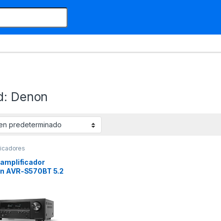
d: Denon
ficadores
oamplificador
n AVR-S570BT 5.2
ltra HD HDMI
tooth,