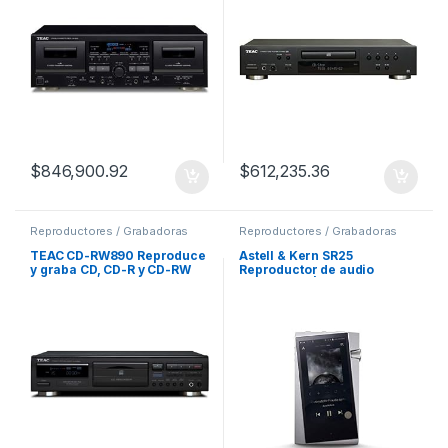
$
846,900.92
$
612,235.36
Reproductores / Grabadoras
Reproductores / Grabadoras
TEAC CD-RW890 Reproduce
Astell & Kern SR25
y graba CD, CD-R y CD-RW
Reproductor de audio
Con Remomoto
portátil HIFI | Plateado