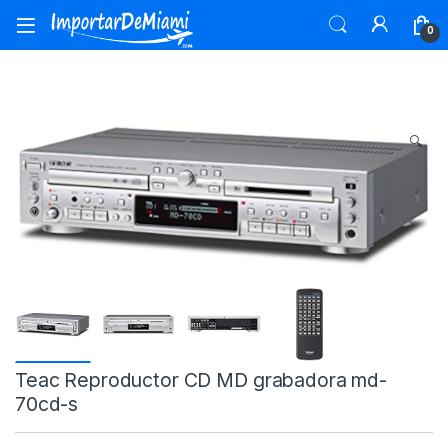
Skip to navigation
Skip to content
0
🔍
Teac Reproductor CD MD grabadora md-
70cd-s