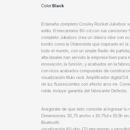
Color:
Black
El tamaño completo Crosley Rocket Jukebox vida
estilo. El mecanismo 80-cd con sus canciones f
completo Jukebox crea un clásico vibe con su f
bonito como la Oldsmobile que inspirado en la
todo el mundo, con un simple Radio de partida,
alta ideales han servido la empresa bien para 
innovación, la función, y acabados en la fab
con ricos acabados compuestas de construcción 
visualización título rack. Amplificador digital 
de luz fluorescentes con efecto arco iris. Co
roble. Incluye garantía del fabricante Defecto.
Asegúrate de que esto coincide al ingresar tu
Dimensiones: 30,75 ancho x 30.75d x 55.5h en.
Bluetooth
visualización 80-disc CD mecanismo y tapa títu