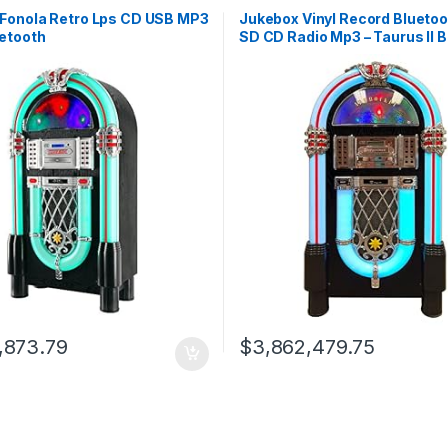
Fonola Retro Lps CD USB MP3
Jukebox Vinyl Record Blueto
uetooth
SD CD Radio Mp3 – Taurus II B
,873.79
$
3,862,479.75