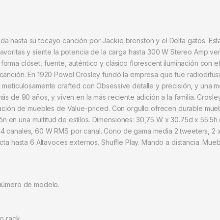
 hasta su tocayo canción por Jackie brenston y el Delta gatos. Esta
avoritas y siente la potencia de la carga hasta 300 W Stereo Amp ver
orma clóset, fuente, auténtico y clásico florescent iluminación con e
 canción. En 1920 Powel Crosley fundó la empresa que fue radiodifus
 meticulosamente crafted con Obsessive detalle y precisión, y una me
más de 90 años, y viven en la más reciente adición a la familia. Cros
ricación de muebles de Value-priced. Con orgullo ofrecen durable m
en una multitud de estilos. Dimensiones: 30,75 W x 30.75d x 55.5h e
D4. 4 canales, 60 W RMS por canal. Cono de gama media 2 tweeters, 2 x y
necta hasta 6 Altavoces externos. Shuffle Play. Mando a distancia. 
 número de modelo.
lo rack