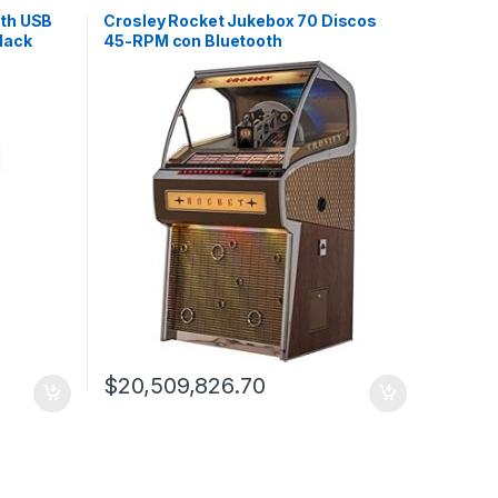
oth USB
Crosley Rocket Jukebox 70 Discos
lack
45-RPM con Bluetooth
$
20,509,826.70