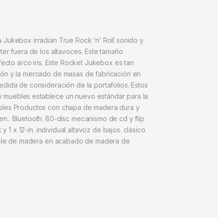
 Jukebox irradian True Rock ‘n’ Roll sonido y
ter fuera de los altavoces. Este tamaño
fecto arco iris. Este Rocket Jukebox es tan
ión y la mercado de masas de fabricación en
dida de consideración de la portafolios. Estos
ley muebles establece un nuevo estándar para la
uebles Productos con chapa de madera dura y
n.. Bluetooth. 80-disc mecanismo de cd y flip
 1 x 12-in. individual altavoz de bajos. clásico
Mueble de madera en acabado de madera de