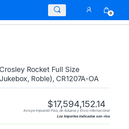
0
Crosley Rocket Full Size
Jukebox, Roble), CR1207A-OA
$
17,594,152.14
Incluye Impuesto País, de Aduana y Envío internacional
Los Importes indicados son +Iva