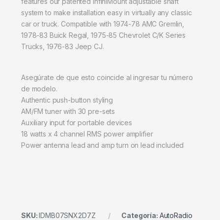
features our patented InfiniMount adjustable shaft
system to make installation easy in virtually any classic
car or truck. Compatible with 1974-78 AMC Gremlin,
1978-83 Buick Regal, 1975-85 Chevrolet C/K Series
Trucks, 1976-83 Jeep CJ.
Asegúrate de que esto coincide al ingresar tu número
de modelo.
Authentic push-button styling
AM/FM tuner with 30 pre-sets
Auxiliary input for portable devices
18 watts x 4 channel RMS power amplifier
Power antenna lead and amp turn on lead included
SKU:
IDMB07SNX2D7Z
Categoría:
AutoRadio