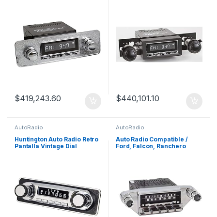
Mercedes Benz
Pontiac Firebird
$
419,243.60
$
440,101.10
AutoRadio
AutoRadio
Huntington Auto Radio Retro
Auto Radio Compatible /
Pantalla Vintage Dial
Ford, Falcon, Ranchero
(consulte)