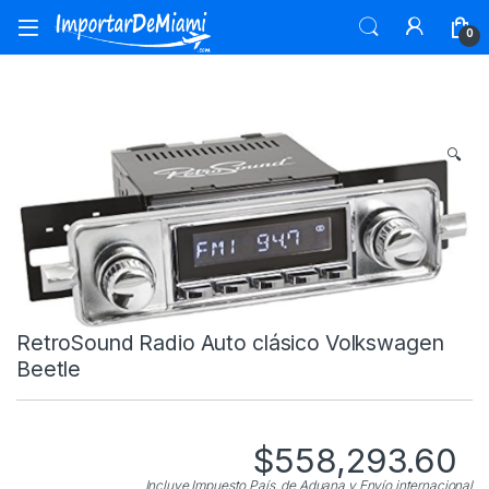
Skip to navigation
Skip to content
0
🔍
RetroSound Radio Auto clásico Volkswagen
Beetle
$
558,293.60
Incluye Impuesto País, de Aduana y Envío internacional