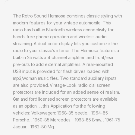
The Retro Sound Hermosa combines classic styling with
modern features for your vintage automobile. This
radio has built-in Bluetooth wireless connectivity for
hands-free phone operation and wireless audio
streaming. A dual-color display lets you customize the
radio to your classic’s interior. The Hermosa features a
built-in 25 watts x 4 channel amplifier, and front/rear
pre-outs to add external amplifiers. A rear-mounted
USB input is provided for flash drives loaded with
mp3/woman music files. Two standard auxiliary inputs
are also provided. Vintage-Look radio dial screen
protectors are included for an added sense of realism.
Gm and ford licensed screen protectors are available
as an option. . . this Application fits the following
vehicles: Volkswagen: 1968-85 beetle. . 1964-85
Porsche. . 1950-85 Mercedes. . 1968-85 Bmw. . 1961-75
Jaguar. . 1962-80 Mg.