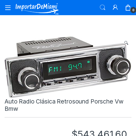
Skip to navigation
Skip to content
0
🔍
Auto Radio Clásica Retrosound Porsche Vw
Bmw
$
543,461.60