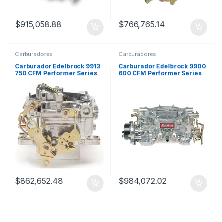
$
915,058.88
$
766,765.14
Carburadores
Carburadores
Carburador Edelbrock 9913
Carburador Edelbrock 9900
750 CFM Performer Series
600 CFM Performer Series
RM
RM
$
862,652.48
$
984,072.02