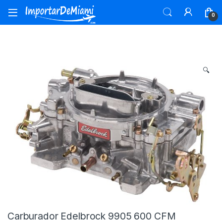
Skip to navigation
Skip to content
0
🔍
Carburador Edelbrock 9905 600 CFM