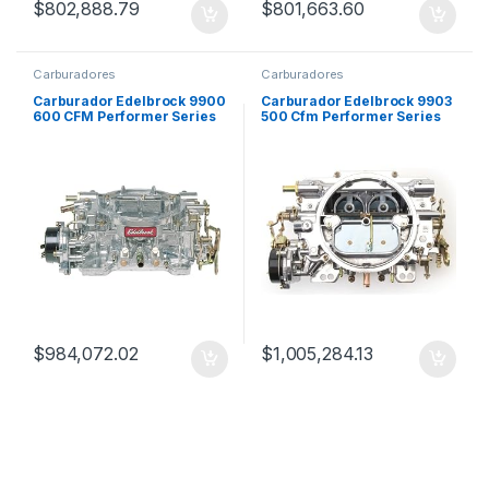
$
802,888.79
$
801,663.60
Carburadores
Carburadores
Carburador Edelbrock 9900
Carburador Edelbrock 9903
600 CFM Performer Series
500 Cfm Performer Series
RM
Rm
$
984,072.02
$
1,005,284.13