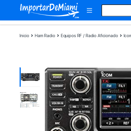
Skip to navigation
Skip to content
Search for:
Inicio
Ham Radio
Equipos RF / Radio Aficionado
Ico