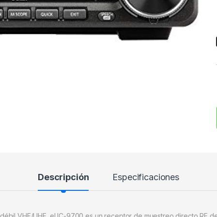
Descripción
Especificaciones
bil VHF/UHF, el IC-9700 es un receptor de muestreo directo RF de 6.6