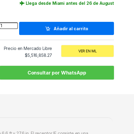
Llega desde Miami antes del 26 de August
Quantity
Añadir al carrito
Precio en Mercado Libre
VER EN ML
$
5,516,858.27
Consultar por WhatsApp
 ft y 27.6 in. El receptor IF consiste en una