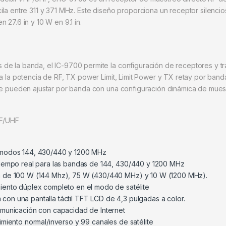
ila entre 311 y 371 MHz. Este diseño proporciona un receptor silencio
 27.6 in y 10 W en 9.1 in.
de la banda, el IC-9700 permite la configuración de receptores y tr
a la potencia de RF, TX power Limit, Limit Power y TX retay por band
 se pueden ajustar por banda con una configuración dinámica de mues
HF/UHF
s modos 144, 430/440 y 1200 MHz
tiempo real para las bandas de 144, 430/440 y 1200 MHz
a de 100 W (144 Mhz), 75 W (430/440 MHz) y 10 W (1200 MHz).
iento dúplex completo en el modo de satélite
om con una pantalla táctil TFT LCD de 4,3 pulgadas a color.
omunicación con capacidad de Internet
imiento normal/inverso y 99 canales de satélite