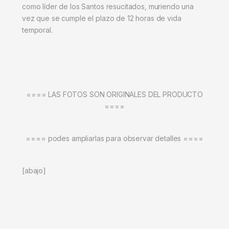
como líder de los Santos resucitados, muriendo una
vez que se cumple el plazo de 12 horas de vida
temporal.
==== LAS FOTOS SON ORIGINALES DEL PRODUCTO
====
==== podes ampliarlas para observar detalles ====
[abajo]