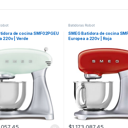
Robot
Batidoras Robot
tidora de cocina SMF02PGEU
SMEG Batidora de cocina S
a 220v | Verde
Europea a 220v | Roja
,057.45
$
1,173,087.45