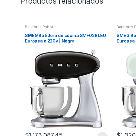
Productos relacionados
Batidoras Robot
Batidoras 
SMEG Batidora de cocina SMF02BLEU
SMEG Ba
Europea a 220v | Negra
Europea 
$
1,173,087.45
$
1,320