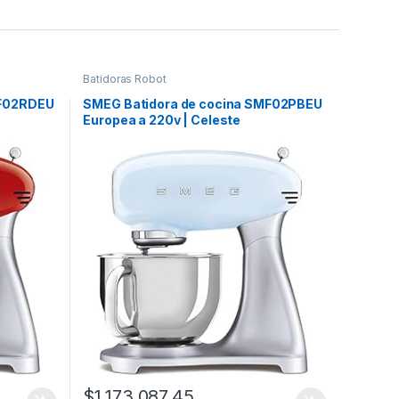
Batidoras Robot
MF02RDEU
SMEG Batidora de cocina SMF02PBEU
Europea a 220v | Celeste
$
1,173,087.45