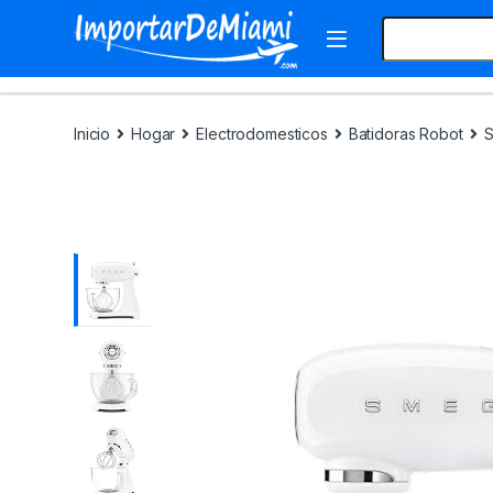
Skip to navigation
Skip to content
Search for:
Inicio
Hogar
Electrodomesticos
Batidoras Robot
S