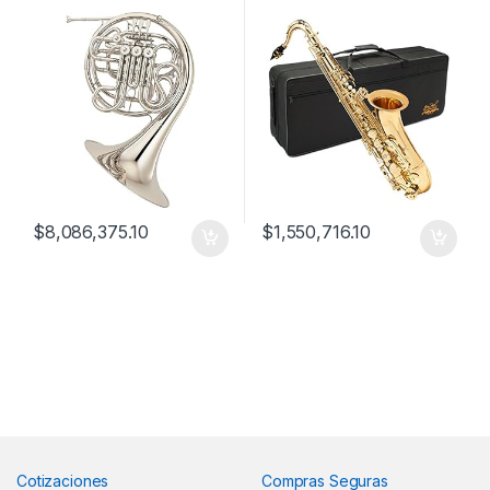
Professional F Bb
$
8,086,375.10
$
1,550,716.10
Cotizaciones
Compras Seguras