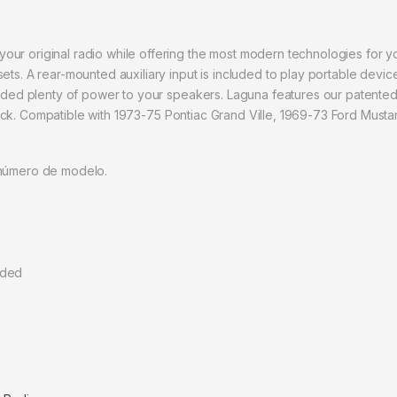
ur original radio while offering the most modern technologies for yo
ts. A rear-mounted auxiliary input is included to play portable devices
ovided plenty of power to your speakers. Laguna features our patented
r truck. Compatible with 1973-75 Pontiac Grand Ville, 1969-73 Ford Musta
 número de modelo.
uded