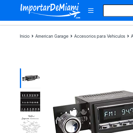
Skip to navigation
Skip to content
Search for:
Inicio
American Garage
Accesorios para Vehiculos