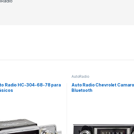
oRadio
AutoRadio
to Radio HC-304-68-78 para
Auto Radio Chevrolet Camaro
ásicos
Bluetooth