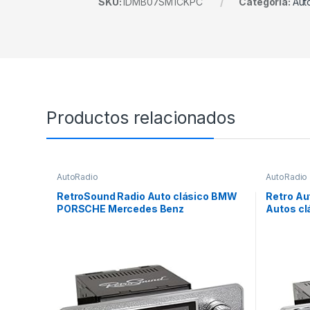
SKU:
IDMB07SM1CKPC
Categoría:
Aut
Productos relacionados
AutoRadio
AutoRadio
RetroSound Radio Auto clásico BMW
Retro Au
PORSCHE Mercedes Benz
Autos cl