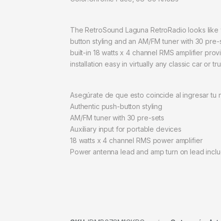
The RetroSound Laguna RetroRadio looks like yo
button styling and an AM/FM tuner with 30 pre-se
built-in 18 watts x 4 channel RMS amplifier pr
installation easy in virtually any classic car o
Asegúrate de que esto coincide al ingresar tu
Authentic push-button styling
AM/FM tuner with 30 pre-sets
Auxiliary input for portable devices
18 watts x 4 channel RMS power amplifier
Power antenna lead and amp turn on lead incl