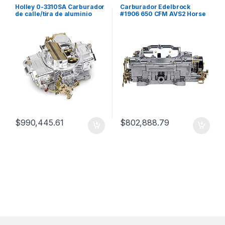
Holley 0-3310SA Carburador
Carburador Edelbrock
de calle/tira de aluminio
#1906 650 CFM AVS2 Horse
pulido
Power
$
990,445.61
$
802,888.79