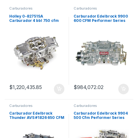
Carburadores
Carburadores
Holley 0-82751SA
Carburador Edelbrock 9900
Carburador 4 bbl 750 cfm
600 CFM Performer Series
Modelo 4150
RM
$
1,220,435.85
$
984,072.02
Carburadores
Carburadores
Carburador Edelbrock
Carburador Edelbrock 9904
Thunder AVS #1826 650 CFM
500 Cfm Performer Series
Rm