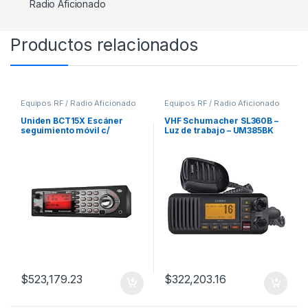
Radio Aficionado
Productos relacionados
Equipos RF / Radio Aficionado
Equipos RF / Radio Aficionado
Uniden BCT15X Escáner
VHF Schumacher SL360B –
seguimiento móvil c/
Luz de trabajo – UM385BK
soporte GPS
$
523,179.23
$
322,203.16