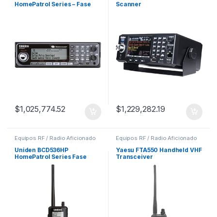
HomePatrol Series – Fase
Scanner
digital
$
1,025,774.52
$
1,229,282.19
Equipos RF / Radio Aficionado
Equipos RF / Radio Aficionado
Uniden BCD536HP
Yaesu FTA550 Handheld VHF
HomePatrol Series Fase
Transceiver
Digital