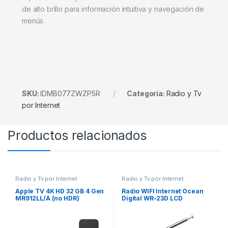
de alto brillo para información intuitiva y navegación de
menús.
SKU:
IDMB077ZWZP5R
Categoría:
Radio y Tv
por Internet
Productos relacionados
Radio y Tv por Internet
Radio y Tv por Internet
Apple TV 4K HD 32 GB 4 Gen
Radio WIFI Internet Ocean
MR912LL/A (no HDR)
Digital WR-23D LCD
Recargable Bluetooth