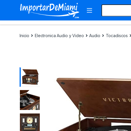
Skip to navigation
Skip to content
Search for:
Inicio
Electronica Audio y Video
Audio
Tocadiscos