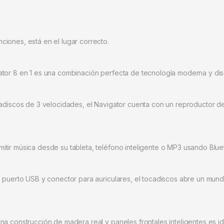
iones, está en el lugar correcto.
ator 8 en 1 es una combinación perfecta de tecnología moderna y dis
ocadiscos de 3 velocidades, el Navigator cuenta con un reproductor d
tir música desde su tableta, teléfono inteligente o MP3 usando Blue
, puerto USB y conector para auriculares, el tocadiscos abre un mun
a construcción de madera real y paneles frontales inteligentes es ideal