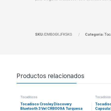
SKU:
IDMB06XJFK5KG
Categoría:
Toc
Productos relacionados
Tocadiscos
Tocadisco
Tocadisco Crosley Discovery
Tocadisco
Bluetooth 3 Vel CR8009A Turquesa
Capsula 