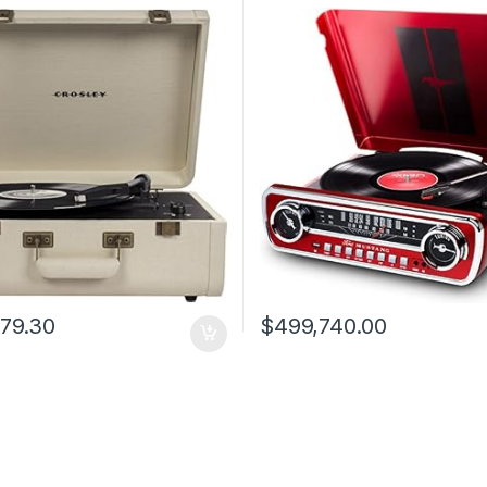
879.30
$
499,740.00