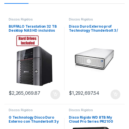
Discos Rigidos
Discos Rigidos
BUFFALO Terastation 32 TB
Disco Duro Externo prof
Desktop NAS HD incluidos
Technology Thunderbolt 3 /
USB C
$
2,265,069.87
$
1,292,697.54
Discos Rigidos
Discos Rigidos
G Technology Disco Duro
Disco Rigido WD 8TB My
Externo con Thunderbolt 3 y
Cloud Pro Series PR2100
USB