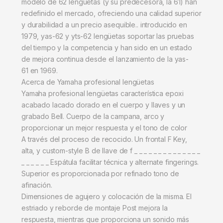
modelo de 62 lengüetas (y su predecesora, la 61) han
redefinido el mercado, ofreciendo una calidad superior
y durabilidad a un precio asequible.. introducido en
1979, yas-62 y yts-62 lengüetas soportar las pruebas
del tiempo y la competencia y han sido en un estado
de mejora continua desde el lanzamiento de la yas-
61 en 1969.
Acerca de Yamaha profesional lengüetas
Yamaha profesional lengüetas característica epoxi
acabado lacado dorado en el cuerpo y llaves y un
grabado Bell. Cuerpo de la campana, arco y
proporcionar un mejor respuesta y el tono de color
A través del proceso de recocido. Un frontal F Key,
alta, y custom-style B de llave de f _ _ _ _ _ _ _ _ _ _ _ _ _ _
_ _ _ _ _ _ Espátula facilitar técnica y alternate fingerings.
Superior es proporcionada por refinado tono de
afinación.
Dimensiones de agujero y colocación de la misma. El
estriado y reborde de montaje Post mejora la
respuesta, mientras que proporciona un sonido más