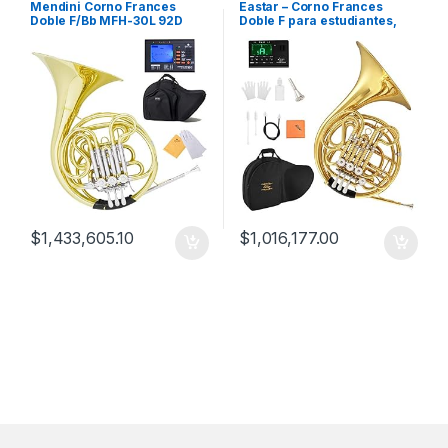
Mendini Corno Frances
Eastar – Corno Frances
Doble F/Bb MFH-30L 92D
Doble F para estudiantes,
EFH-480
$
1,433,605.10
$
1,016,177.00