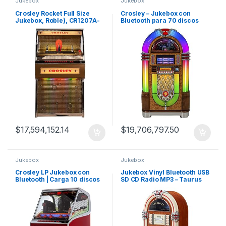
Jukebox
Jukebox
Crosley Rocket Full Size
Crosley – Jukebox con
Jukebox, Roble), CR1207A-
Bluetooth para 70 discos
OA
vinilo 45 RPM
$
17,594,152.14
$
19,706,797.50
Jukebox
Jukebox
Crosley LP Jukebox con
Jukebox Vinyl Bluetooth USB
Bluetooth | Carga 10 discos
SD CD Radio MP3 – Taurus
LP
Classic