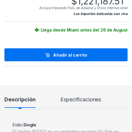
$
1,221,187.51
Incluye Impuesto País, de Aduana y Envío internacional
Los Importes indicados son +Iva
Llega desde Miami antes del 26 de August
Añadir al carrito
Descripción
Especificaciones
Estilo:
Single
El Uniden SDS100 es un verdadero escáner I/Q. Este es