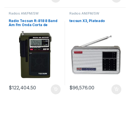
Radios AM/FM/SW
Radios AM/FM/SW
Radio Tecsun R-818 8 Band
tecsun X3, Plateado
Am Fm Onda Corta de
bolsillo
$
122,404.50
$
96,576.00